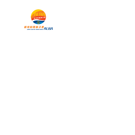
 暨兒童
主頁
承帽動」
雀王大賽
環