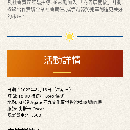
及社會賢達蒞臨指導, 並鼓勵加入 「商界展關懷」計劃,
透過合作實踐企業社會責任, 攜手為弱勢兒童創造更美好
的未來。
款
活動詳情
日期：2025年8月13日（星期三）
時間: 18:00 接待/ 18:45 儀式
地點: M+璞 Agate 西九文化區博物館道38號B1樓
服飾: 奧斯卡 Oscar
晚宴費用: $1,500