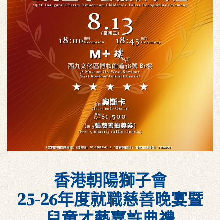
香港朝陽獅子會
25-26年度就職慈善晚宴暨
兒童才藝嘉許典禮