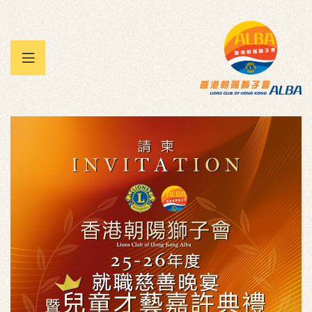
 暨兒童
承帽動」
雀王大賽