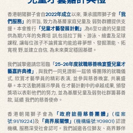
香港朝陽獅子會自
2022年成立
以來, 秉承國際獅子會
「我
們服務」
的宗旨, 致力為基層家庭兒童及 弱勢群體提供支
援。本會推行
「兒童才藝發展計劃」
,為6至12歲的兒童提
供為期六年的免費培 訓,包括拉丁舞、游泳、繪畫及足球
課程, 讓每位孩子不論貧富均能追尋夢想、發掘潛能、拓
寬視 野,並建立自信, 為未來奠定穩固基礎。
我們誠摯邀請您蒞臨
「
25-26年度就職慈善晚宴暨兒童才
藝嘉許典禮」
, 與我們一同見證新一屆領 導團隊的就職儀
式, 欣賞才藝學員的精彩表演, 並參與慈善晚宴, 共襄盛
舉。本次活動將展示學員 在才藝計劃中的卓越成果, 頒發
獎項以表彰他們的努力, 並為基層兒童及弱勢社群籌募善
款, 延續 我們的慈善使命。
香港朝陽獅子會為
「政府註冊慈善團體」
(檔案
號:91/19224)
及
「商界展關懷」
(機構編號:Y09801)
認證
機構, 服務深受社會認可。我們誠邀各位獅友、商界夥伴