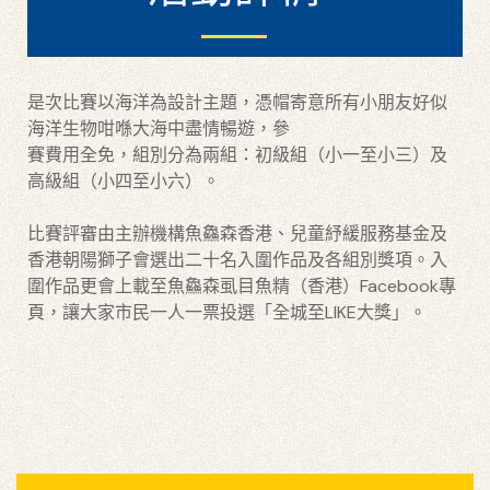
是次比賽以海洋為設計主題，憑帽寄意所有小朋友好似
海洋生物咁喺大海中盡情暢遊，參
賽費用全免，組別分為兩組：初級組（小一至小三）及
高級組（小四至小六）。
比賽評審由主辦機構魚鱻森香港、兒童紓緩服務基金及
香港朝陽獅子會選出二十名入圍作品及各組別獎項。入
圍作品更會上載至魚鱻森虱目魚精（香港）Facebook專
頁，讓大家市民一人一票投選「全城至LIKE大獎」。