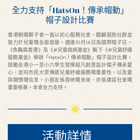
全力支持「HatsOn！傳承帽動」
帽子設計比賽
香港朝陽獅子會一直以初心服務社會，關顧弱勢社群並
致力於兒童嘅全面發展。適逢10月14日為國際帽子日，
《魚鱻森香港》及《#兒童癌病基金》轄下《#兒童紓緩
服務基金》舉辦「HatsOn！傳承帽動」帽子設計比賽，
鼓勵全港小一至小六學生發揮超凡創意設計帽子傳承愛
心，並向市民大眾傳遞兒童紓緩服務嘅重要性，以及愛
與關懷嘅信息。小朋友係我哋嘅未來，亦係建設社會嘅
重要根基。本會全力支持。
活動詳情