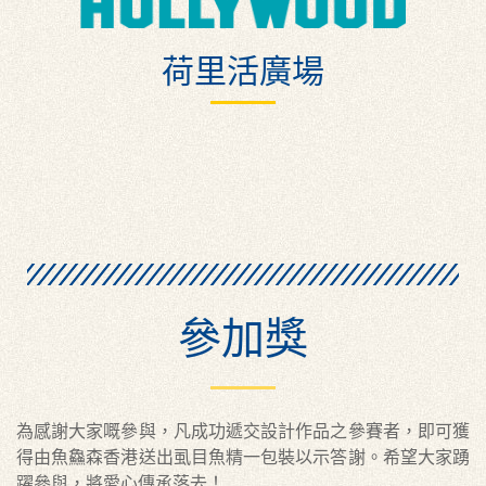
荷里活廣場
參加獎
為感謝大家嘅參與，凡成功遞交設計作品之參賽者，即可獲
得由魚鱻森香港送出虱目魚精一包裝以示答謝。希望大家踴
躍參與，將愛心傳承落去！