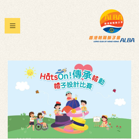
 暨兒童
承帽動」
雀王大賽